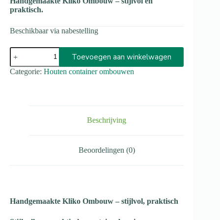
Handgemaakte Kliko Ombouw – stijlvol en
praktisch.
Beschikbaar via nabestelling
Toevoegen aan winkelwagen
A
Categorie:
Houten container ombouwen
l
t
e
r
n
Beschrijving
a
t
i
Beoordelingen (0)
v
e
:
Handgemaakte Kliko Ombouw – stijlvol, praktisch