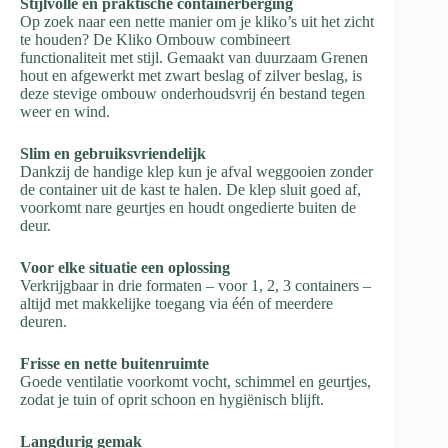
Stijlvolle en praktische containerberging
Op zoek naar een nette manier om je kliko’s uit het zicht
te houden? De Kliko Ombouw combineert
functionaliteit met stijl. Gemaakt van duurzaam Grenen
hout en afgewerkt met zwart beslag of zilver beslag, is
deze stevige ombouw onderhoudsvrij én bestand tegen
weer en wind.
Slim en gebruiksvriendelijk
Dankzij de handige klep kun je afval weggooien zonder
de container uit de kast te halen. De klep sluit goed af,
voorkomt nare geurtjes en houdt ongedierte buiten de
deur.
Voor elke situatie een oplossing
Verkrijgbaar in drie formaten – voor 1, 2, 3 containers –
altijd met makkelijke toegang via één of meerdere
deuren.
Frisse en nette buitenruimte
Goede ventilatie voorkomt vocht, schimmel en geurtjes,
zodat je tuin of oprit schoon en hygiënisch blijft.
Langdurig gemak