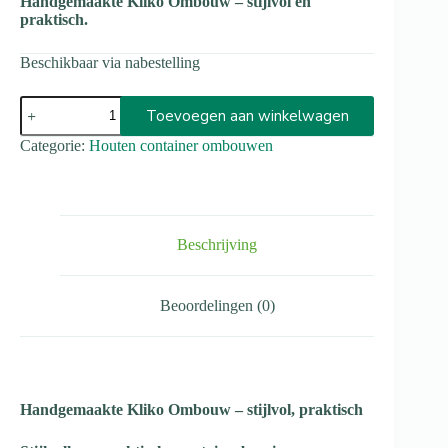
Handgemaakte Kliko Ombouw – stijlvol en
praktisch.
Beschikbaar via nabestelling
Toevoegen aan winkelwagen
A
Categorie:
Houten container ombouwen
l
t
e
r
n
Beschrijving
a
t
i
Beoordelingen (0)
v
e
:
Handgemaakte Kliko Ombouw – stijlvol, praktisch