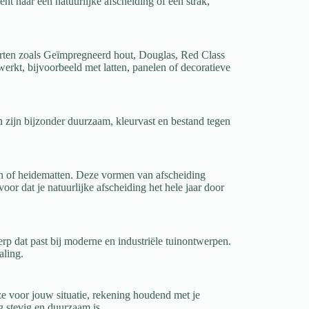
nt naar een natuurlijke afscheiding of een strak,
orten zoals Geïmpregneerd hout, Douglas, Red Class
kt, bijvoorbeeld met latten, panelen of decoratieve
zijn bijzonder duurzaam, kleurvast en bestand tegen
ten of heidematten. Deze vormen van afscheiding
voor dat je natuurlijke afscheiding het hele jaar door
rp dat past bij moderne en industriële tuinontwerpen.
aling.
ze voor jouw situatie, rekening houdend met je
g stevig en duurzaam is.