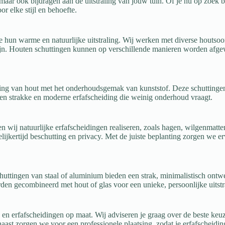
maar ook bijdragen aan de uitstraling van jouw tuin. Of je nu op zoek be
 elke stijl en behoefte.
 hun warme en natuurlijke uitstraling. Wij werken met diverse houtso
. Houten schuttingen kunnen op verschillende manieren worden afgewer
ng van hout met het onderhoudsgemak van kunststof. Deze schuttingen 
en strakke en moderne erfafscheiding die weinig onderhoud vraagt.
n wij natuurlijke erfafscheidingen realiseren, zoals hagen, wilgenmat
elijkertijd beschutting en privacy. Met de juiste beplanting zorgen we er
uttingen van staal of aluminium bieden een strak, minimalistisch ontwe
n gecombineerd met hout of glas voor een unieke, persoonlijke uitstr
n en erfafscheidingen op maat. Wij adviseren je graag over de beste keu
aast zorgen we voor een professionele plaatsing, zodat je erfafscheidin