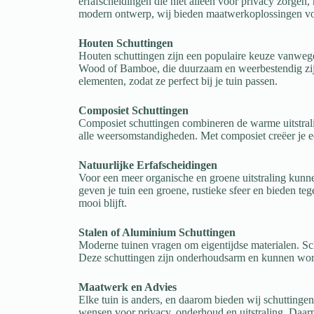
erfafscheidingen die niet alleen voor privacy zorgen, 
modern ontwerp, wij bieden maatwerkoplossingen voor
Houten Schuttingen
Houten schuttingen zijn een populaire keuze vanwege
Wood of Bamboe, die duurzaam en weerbestendig zijn
elementen, zodat ze perfect bij je tuin passen.
Composiet Schuttingen
Composiet schuttingen combineren de warme uitstrali
alle weersomstandigheden. Met composiet creëer je e
Natuurlijke Erfafscheidingen
Voor een meer organische en groene uitstraling kunne
geven je tuin een groene, rustieke sfeer en bieden teg
mooi blijft.
Stalen of Aluminium Schuttingen
Moderne tuinen vragen om eigentijdse materialen. Sch
Deze schuttingen zijn onderhoudsarm en kunnen worde
Maatwerk en Advies
Elke tuin is anders, en daarom bieden wij schuttinge
wensen voor privacy, onderhoud en uitstraling. Daarn